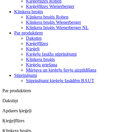
Ķieģeļflīzes Roben
Ķieģeļflīzes Wienerberger
Klinkera bruģis
Klinkera bruģis Roben
Klinkera bruģis Wienerberger
Klinkera bruģis Wienerberger NL
Par produktiem
Dakstiņi
Ķieģeļflīzes
Ķieģeļi
Ķieģeļu fasāžu stiprinājumi
Klinkera bruģis
Ķieģeļu griešana
Mūrjava un ķieģeļu šuvju aizpildīšana
Stiprinājumi
Stiprinājumi ķieģeļu fasādēm BAUT
Par produktiem
Dakstiņi
Apdares ķieģeļi
Ķieģeļflīzes
Klinkera bruģis