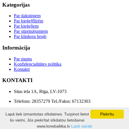
Kategorijas
Par dakstiņiem
Par ķieģeļflīzēm
Par ķieģeļiem
Par stiprinājumiem
Par klinkera bruģi
Informācija
Par mums
Konfidencialitātes politika
Kontakti
KONTAKTI
Sitas iela 1A, Rīga, LV-1073
Telefons: 28357279 Tel./Fakss: 67132303
E-pasts: info@lonebaltika.lv
Lapā tiek izmantotas sīkdatnes. Turpinot lietot
Piekrītu
šo vietni, Jūs piekrītat sīkdatņu lietošanai
LONE BALTIKA © 2026
www.lonebaltika.lv
Lasīt vairāk