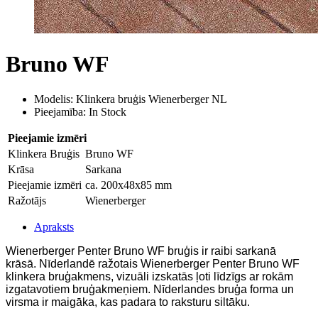
Bruno WF
Modelis: Klinkera bruģis Wienerberger NL
Pieejamība: In Stock
Pieejamie izmēri
Klinkera Bruģis
Bruno WF
Krāsa
Sarkana
Pieejamie izmēri
ca. 200x48x85 mm
Ražotājs
Wienerberger
Apraksts
Wienerberger
Penter
Bruno WF
bruģis ir raibi sarkanā
krāsā.
Nīderlandē ražotais Wienerberger Penter Bruno WF
klinkera bruģakmens, vizuāli izskatās ļoti līdzīgs ar rokām
izgatavotiem bruģakmeņiem. Nīderlandes bruģa forma un
virsma ir maigāka, kas padara to raksturu siltāku.