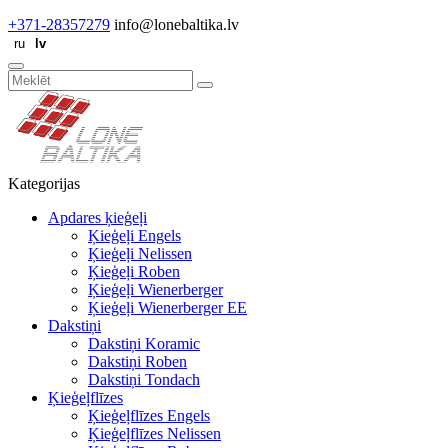
+371-28357279
info@lonebaltika.lv
Kategorijas
Apdares ķieģeļi
Ķieģeļi Engels
Ķieģeļi Nelissen
Ķieģeļi Roben
Ķieģeļi Wienerberger
Ķieģeļi Wienerberger EE
Dakstiņi
Dakstiņi Koramic
Dakstiņi Roben
Dakstiņi Tondach
Ķieģeļflīzes
Ķieģeļflīzes Engels
Ķieģeļflīzes Nelissen