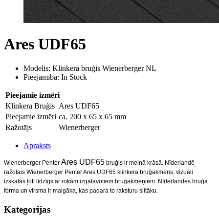
Ares UDF65
Modelis: Klinkera bruģis Wienerberger NL
Pieejamība: In Stock
Pieejamie izmēri
Klinkera Bruģis
Ares UDF65
Pieejamie izmēri
ca. 200 x 65 x 65 mm
Ražotājs
Wienerberger
Apraksts
Ares UDF65
Wienerberger
Penter
bruģis ir melnā krāsā.
Nīderlandē
ražotais Wienerberger Penter Ares UDF65 klinkera bruģakmens, vizuāli
izskatās ļoti līdzīgs ar rokām izgatavotiem bruģakmeņiem. Nīderlandes bruģa
forma un virsma ir maigāka, kas padara to raksturu siltāku.
Kategorijas