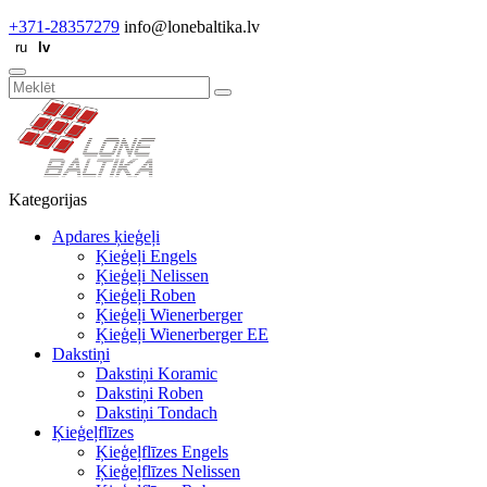
+371-28357279
info@lonebaltika.lv
Kategorijas
Apdares ķieģeļi
Ķieģeļi Engels
Ķieģeļi Nelissen
Ķieģeļi Roben
Ķieģeļi Wienerberger
Ķieģeļi Wienerberger EE
Dakstiņi
Dakstiņi Koramic
Dakstiņi Roben
Dakstiņi Tondach
Ķieģeļflīzes
Ķieģeļflīzes Engels
Ķieģeļflīzes Nelissen