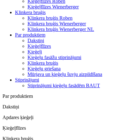
Ķieģeļflīzes Roben
Ķieģeļflīzes Wienerberger
Klinkera bruģis
Klinkera bruģis Roben
Klinkera bruģis Wienerberger
Klinkera bruģis Wienerberger NL
Par produktiem
Dakstiņi
Ķieģeļflīzes
Ķieģeļi
Ķieģeļu fasāžu stiprinājumi
Klinkera bruģis
Ķieģeļu griešana
Mūrjava un ķieģeļu šuvju aizpildīšana
Stiprinājumi
Stiprinājumi ķieģeļu fasādēm BAUT
Par produktiem
Dakstiņi
Apdares ķieģeļi
Ķieģeļflīzes
Klinkera bruģis