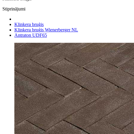
Stiprinājumi
Klinkera bruģis
Klinkera bruģis Wienerberger NL
Antraton UDF65