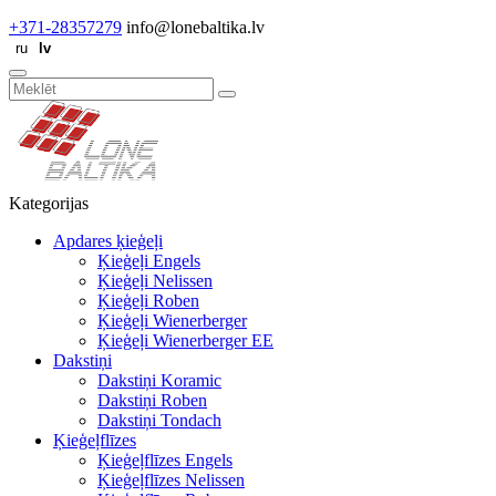
+371-28357279
info@lonebaltika.lv
Kategorijas
Apdares ķieģeļi
Ķieģeļi Engels
Ķieģeļi Nelissen
Ķieģeļi Roben
Ķieģeļi Wienerberger
Ķieģeļi Wienerberger EE
Dakstiņi
Dakstiņi Koramic
Dakstiņi Roben
Dakstiņi Tondach
Ķieģeļflīzes
Ķieģeļflīzes Engels
Ķieģeļflīzes Nelissen