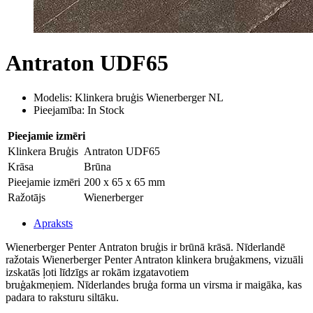
Antraton UDF65
Modelis: Klinkera bruģis Wienerberger NL
Pieejamība: In Stock
Pieejamie izmēri
Klinkera Bruģis
Antraton UDF65
Krāsa
Brūna
Pieejamie izmēri
200 x 65 x 65 mm
Ražotājs
Wienerberger
Apraksts
Wienerberger
Penter
Antraton
bruģis ir brūnā krāsā.
Nīderlandē
ražotais Wienerberger Penter Antraton klinkera bruģakmens, vizuāli
izskatās ļoti līdzīgs ar rokām izgatavotiem
bruģakmeņiem. Nīderlandes bruģa forma un virsma ir maigāka, kas
padara to raksturu siltāku.