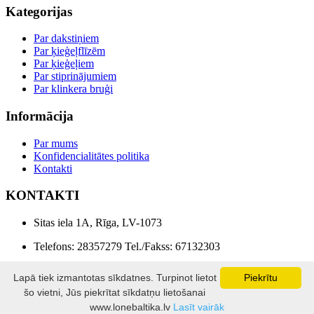
Kategorijas
Par dakstiņiem
Par ķieģeļflīzēm
Par ķieģeļiem
Par stiprinājumiem
Par klinkera bruģi
Informācija
Par mums
Konfidencialitātes politika
Kontakti
KONTAKTI
Sitas iela 1A, Rīga, LV-1073
Telefons: 28357279 Tel./Fakss: 67132303
E-pasts: info@lonebaltika.lv
Lapā tiek izmantotas sīkdatnes. Turpinot lietot
Piekrītu
šo vietni, Jūs piekrītat sīkdatņu lietošanai
LONE BALTIKA © 2026
www.lonebaltika.lv
Lasīt vairāk