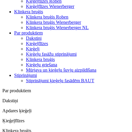
Ķieģeļflīzes Roben
Ķieģeļflīzes Wienerberger
Klinkera bruģis
Klinkera bruģis Roben
Klinkera bruģis Wienerberger
Klinkera bruģis Wienerberger NL
Par produktiem
Dakstiņi
Ķieģeļflīzes
Ķieģeļi
Ķieģeļu fasāžu stiprinājumi
Klinkera bruģis
Ķieģeļu griešana
Mūrjava un ķieģeļu šuvju aizpildīšana
Stiprinājumi
Stiprinājumi ķieģeļu fasādēm BAUT
Par produktiem
Dakstiņi
Apdares ķieģeļi
Ķieģeļflīzes
Klinkera bruģis