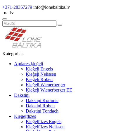
+371-28357279
info@lonebaltika.lv
Kategorijas
Apdares ķieģeļi
Ķieģeļi Engels
Ķieģeļi Nelissen
Ķieģeļi Roben
Ķieģeļi Wienerberger
Ķieģeļi Wienerberger EE
Dakstiņi
Dakstiņi Koramic
Dakstiņi Roben
Dakstiņi Tondach
Ķieģeļflīzes
Ķieģeļflīzes Engels
Ķieģeļflīzes Nelissen