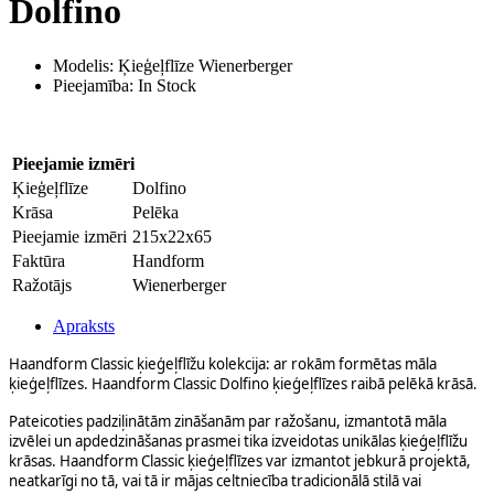
Dolfino
Modelis: Ķieģeļflīze Wienerberger
Pieejamība: In Stock
Pieejamie izmēri
Ķieģeļflīze
Dolfino
Krāsa
Pelēka
Pieejamie izmēri
215x22x65
Faktūra
Handform
Ražotājs
Wienerberger
Apraksts
Haandform Classic ķieģeļflīžu kolekcija: ar rokām formētas māla
ķieģeļflīzes. Haandform Classic Dolfino ķieģeļflīzes raibā pelēkā krāsā.
Pateicoties padziļinātām zināšanām par ražošanu, izmantotā māla
izvēlei un apdedzināšanas prasmei tika izveidotas unikālas ķieģeļflīžu
krāsas. Haandform Classic ķieģeļflīzes var izmantot jebkurā projektā,
neatkarīgi no tā, vai tā ir mājas celtniecība tradicionālā stilā vai