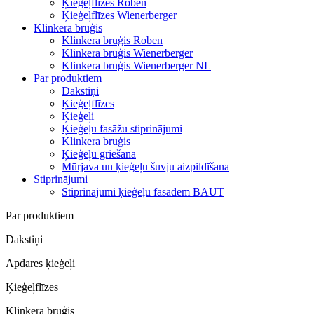
Ķieģeļflīzes Roben
Ķieģeļflīzes Wienerberger
Klinkera bruģis
Klinkera bruģis Roben
Klinkera bruģis Wienerberger
Klinkera bruģis Wienerberger NL
Par produktiem
Dakstiņi
Ķieģeļflīzes
Ķieģeļi
Ķieģeļu fasāžu stiprinājumi
Klinkera bruģis
Ķieģeļu griešana
Mūrjava un ķieģeļu šuvju aizpildīšana
Stiprinājumi
Stiprinājumi ķieģeļu fasādēm BAUT
Par produktiem
Dakstiņi
Apdares ķieģeļi
Ķieģeļflīzes
Klinkera bruģis