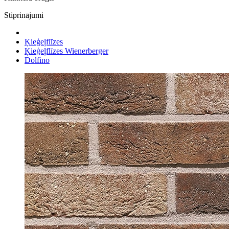
Stiprinājumi
Ķieģeļflīzes
Ķieģeļflīzes Wienerberger
Dolfino