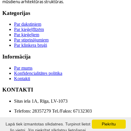
mūsdienu arhitektūras struktūras.
Kategorijas
Par dakstiņiem
Par ķieģeļflīzēm
Par ķieģeļiem
Par stiprinājumiem
Par klinkera bruģi
Informācija
Par mums
Konfidencialitātes politika
Kontakti
KONTAKTI
Sitas iela 1A, Rīga, LV-1073
Telefons: 28357279 Tel./Fakss: 67132303
E-pasts: info@lonebaltika.lv
Lapā tiek izmantotas sīkdatnes. Turpinot lietot
Piekrītu
šo vietni, Jūs piekrītat sīkdatņu lietošanai