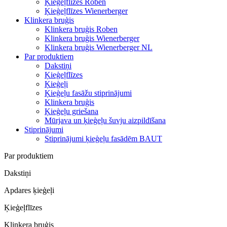
Ķieģeļflīzes Roben
Ķieģeļflīzes Wienerberger
Klinkera bruģis
Klinkera bruģis Roben
Klinkera bruģis Wienerberger
Klinkera bruģis Wienerberger NL
Par produktiem
Dakstiņi
Ķieģeļflīzes
Ķieģeļi
Ķieģeļu fasāžu stiprinājumi
Klinkera bruģis
Ķieģeļu griešana
Mūrjava un ķieģeļu šuvju aizpildīšana
Stiprinājumi
Stiprinājumi ķieģeļu fasādēm BAUT
Par produktiem
Dakstiņi
Apdares ķieģeļi
Ķieģeļflīzes
Klinkera bruģis