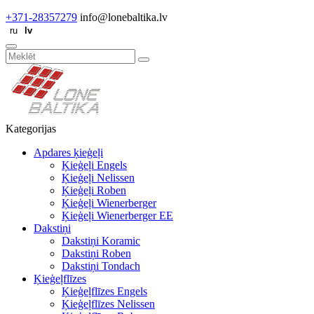
+371-28357279
info@lonebaltika.lv
Kategorijas
Apdares ķieģeļi
Ķieģeļi Engels
Ķieģeļi Nelissen
Ķieģeļi Roben
Ķieģeļi Wienerberger
Ķieģeļi Wienerberger EE
Dakstiņi
Dakstiņi Koramic
Dakstiņi Roben
Dakstiņi Tondach
Ķieģeļflīzes
Ķieģeļflīzes Engels
Ķieģeļflīzes Nelissen