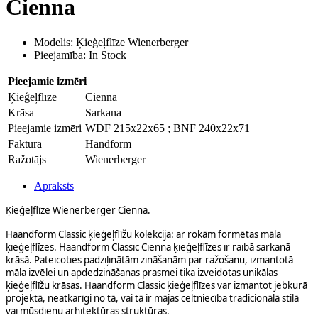
Cienna
Modelis: Ķieģeļflīze Wienerberger
Pieejamība: In Stock
Pieejamie izmēri
Ķieģeļflīze
Cienna
Krāsa
Sarkana
Pieejamie izmēri
WDF 215x22x65 ; BNF 240x22x71
Faktūra
Handform
Ražotājs
Wienerberger
Apraksts
Ķieģeļflīze Wienerberger Cienna.
Haandform Classic ķieģeļflīžu kolekcija: ar rokām formētas māla
ķieģeļflīzes. Haandform Classic Cienna ķieģeļflīzes ir raibā sarkanā
krāsā. Pateicoties padziļinātām zināšanām par ražošanu, izmantotā
māla izvēlei un apdedzināšanas prasmei tika izveidotas unikālas
ķieģeļflīžu krāsas. Haandform Classic ķieģeļflīzes var izmantot jebkurā
projektā, neatkarīgi no tā, vai tā ir mājas celtniecība tradicionālā stilā
vai mūsdienu arhitektūras struktūras.