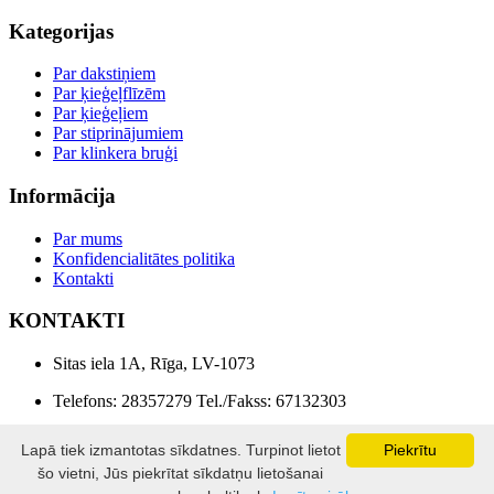
Kategorijas
Par dakstiņiem
Par ķieģeļflīzēm
Par ķieģeļiem
Par stiprinājumiem
Par klinkera bruģi
Informācija
Par mums
Konfidencialitātes politika
Kontakti
KONTAKTI
Sitas iela 1A, Rīga, LV-1073
Telefons: 28357279 Tel./Fakss: 67132303
E-pasts: info@lonebaltika.lv
Lapā tiek izmantotas sīkdatnes. Turpinot lietot
Piekrītu
šo vietni, Jūs piekrītat sīkdatņu lietošanai
LONE BALTIKA © 2026