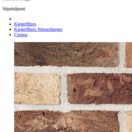
Stiprinājumi
Ķieģeļflīzes
Ķieģeļflīzes Wienerberger
Cienna