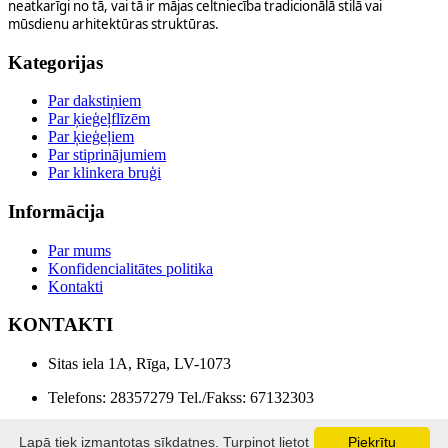
neatkarīgi no tā, vai tā ir mājas celtniecība tradicionālā stilā vai
mūsdienu arhitektūras struktūras.
Kategorijas
Par dakstiņiem
Par ķieģeļflīzēm
Par ķieģeļiem
Par stiprinājumiem
Par klinkera bruģi
Informācija
Par mums
Konfidencialitātes politika
Kontakti
KONTAKTI
Sitas iela 1A, Rīga, LV-1073
Telefons: 28357279 Tel./Fakss: 67132303
E-pasts: info@lonebaltika.lv
Lapā tiek izmantotas sīkdatnes. Turpinot lietot
Piekrītu