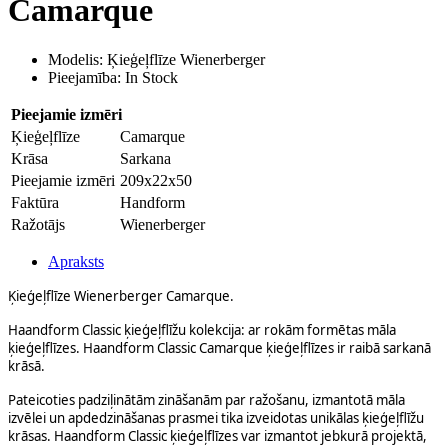
Camarque
Modelis: Ķieģeļflīze Wienerberger
Pieejamība: In Stock
Pieejamie izmēri
Ķieģeļflīze
Camarque
Krāsa
Sarkana
Pieejamie izmēri
209x22x50
Faktūra
Handform
Ražotājs
Wienerberger
Apraksts
Ķieģeļflīze Wienerberger Camarque.
Haandform Classic ķieģeļflīžu kolekcija: ar rokām formētas māla
ķieģeļflīzes. Haandform Classic Camarque ķieģeļflīzes ir raibā sarkanā
krāsā.
Pateicoties padziļinātām zināšanām par ražošanu, izmantotā māla
izvēlei un apdedzināšanas prasmei tika izveidotas unikālas ķieģeļflīžu
krāsas. Haandform Classic ķieģeļflīzes var izmantot jebkurā projektā,