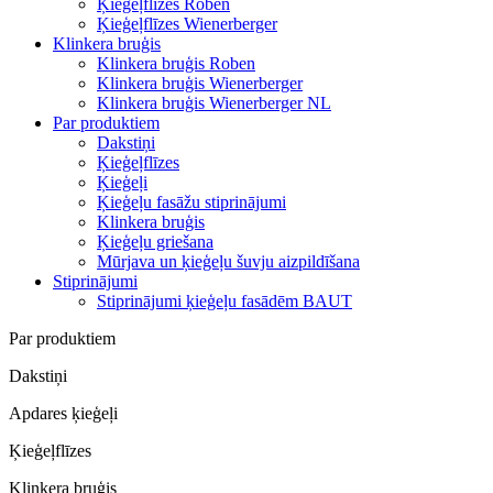
Ķieģeļflīzes Roben
Ķieģeļflīzes Wienerberger
Klinkera bruģis
Klinkera bruģis Roben
Klinkera bruģis Wienerberger
Klinkera bruģis Wienerberger NL
Par produktiem
Dakstiņi
Ķieģeļflīzes
Ķieģeļi
Ķieģeļu fasāžu stiprinājumi
Klinkera bruģis
Ķieģeļu griešana
Mūrjava un ķieģeļu šuvju aizpildīšana
Stiprinājumi
Stiprinājumi ķieģeļu fasādēm BAUT
Par produktiem
Dakstiņi
Apdares ķieģeļi
Ķieģeļflīzes
Klinkera bruģis