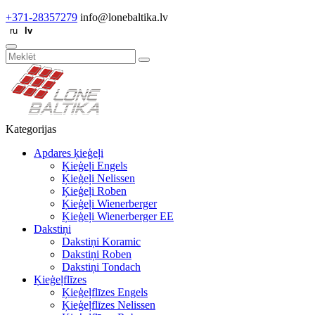
+371-28357279
info@lonebaltika.lv
Kategorijas
Apdares ķieģeļi
Ķieģeļi Engels
Ķieģeļi Nelissen
Ķieģeļi Roben
Ķieģeļi Wienerberger
Ķieģeļi Wienerberger EE
Dakstiņi
Dakstiņi Koramic
Dakstiņi Roben
Dakstiņi Tondach
Ķieģeļflīzes
Ķieģeļflīzes Engels
Ķieģeļflīzes Nelissen