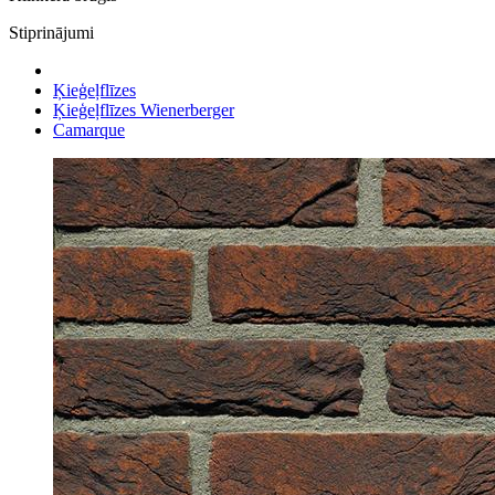
Stiprinājumi
Ķieģeļflīzes
Ķieģeļflīzes Wienerberger
Camarque