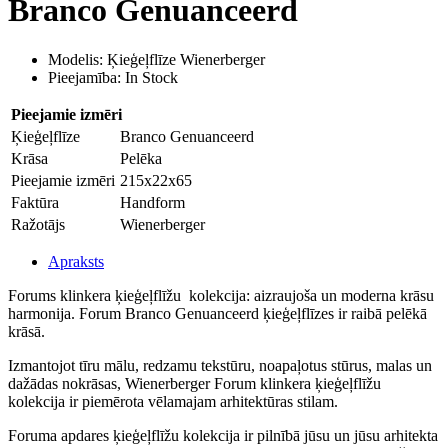
Branco Genuanceerd
Modelis: Ķieģeļflīze Wienerberger
Pieejamība: In Stock
Pieejamie izmēri
Ķieģeļflīze
Branco Genuanceerd
Krāsa
Pelēka
Pieejamie izmēri
215x22x65
Faktūra
Handform
Ražotājs
Wienerberger
Apraksts
Forums klinkera ķieģeļflīžu kolekcija: aizraujoša un moderna krāsu
harmonija. Forum Branco Genuanceerd ķieģeļflīzes ir raibā pelēkā
krāsā.
Izmantojot tīru mālu, redzamu tekstūru, noapaļotus stūrus, malas un
dažādas nokrāsas, Wienerberger Forum klinkera ķieģeļflīžu
kolekcija ir piemērota vēlamajam arhitektūras stilam.
Foruma apdares ķieģeļflīžu kolekcija ir pilnībā jūsu un jūsu arhitekta