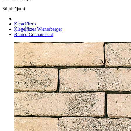
Stiprinājumi
Ķieģeļflīzes
Ķieģeļflīzes Wienerberger
Branco Genuanceerd