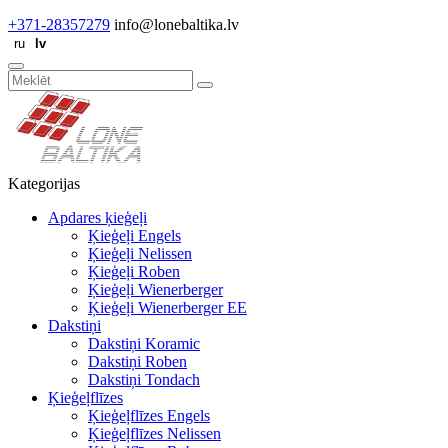
+371-28357279
info@lonebaltika.lv
Kategorijas
Apdares ķieģeļi
Ķieģeļi Engels
Ķieģeļi Nelissen
Ķieģeļi Roben
Ķieģeļi Wienerberger
Ķieģeļi Wienerberger EE
Dakstiņi
Dakstiņi Koramic
Dakstiņi Roben
Dakstiņi Tondach
Ķieģeļflīzes
Ķieģeļflīzes Engels
Ķieģeļflīzes Nelissen