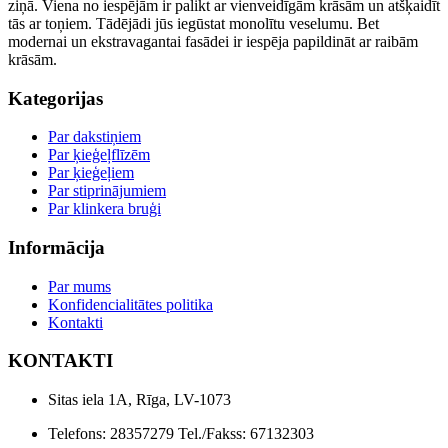
ziņā. Viena no iespējām ir palikt ar vienveidīgām krāsām un atšķaidīt
tās ar toņiem. Tādējādi jūs iegūstat monolītu veselumu. Bet
modernai un ekstravagantai fasādei ir iespēja papildināt ar raibām
krāsām.
Kategorijas
Par dakstiņiem
Par ķieģeļflīzēm
Par ķieģeļiem
Par stiprinājumiem
Par klinkera bruģi
Informācija
Par mums
Konfidencialitātes politika
Kontakti
KONTAKTI
Sitas iela 1A, Rīga, LV-1073
Telefons: 28357279 Tel./Fakss: 67132303