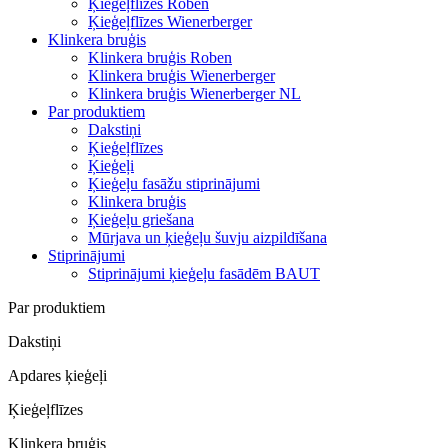
Ķieģeļflīzes Roben
Ķieģeļflīzes Wienerberger
Klinkera bruģis
Klinkera bruģis Roben
Klinkera bruģis Wienerberger
Klinkera bruģis Wienerberger NL
Par produktiem
Dakstiņi
Ķieģeļflīzes
Ķieģeļi
Ķieģeļu fasāžu stiprinājumi
Klinkera bruģis
Ķieģeļu griešana
Mūrjava un ķieģeļu šuvju aizpildīšana
Stiprinājumi
Stiprinājumi ķieģeļu fasādēm BAUT
Par produktiem
Dakstiņi
Apdares ķieģeļi
Ķieģeļflīzes
Klinkera bruģis