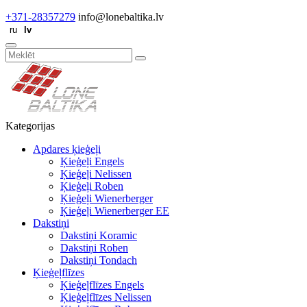
+371-28357279
info@lonebaltika.lv
Kategorijas
Apdares ķieģeļi
Ķieģeļi Engels
Ķieģeļi Nelissen
Ķieģeļi Roben
Ķieģeļi Wienerberger
Ķieģeļi Wienerberger EE
Dakstiņi
Dakstiņi Koramic
Dakstiņi Roben
Dakstiņi Tondach
Ķieģeļflīzes
Ķieģeļflīzes Engels
Ķieģeļflīzes Nelissen