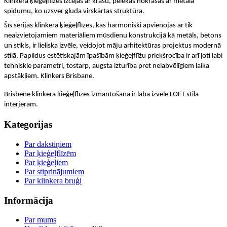
Klinkera ķieģeļflīzes izceļas ar krāsu, pelēkās nokrāsās ar metāla
spīdumu, ko uzsver gluda virskārtas struktūra.
Šīs sērijas klinkera ķieģeļflīzes, kas harmoniski apvienojas ar tik
neaizvietojamiem materiāliem mūsdienu konstrukcijā kā metāls, betons
un stikls, ir lieliska izvēle, veidojot māju arhitektūras projektus modernā
stilā. Papildus estētiskajām īpašībām ķieģeļflīžu priekšrocība ir arī ļoti labi
tehniskie parametri, tostarp, augsta izturība pret nelabvēlīgiem laika
apstākļiem. Klinkers
Brisbane.
Brisbene klinkera ķieģeļflīzes izmantošana ir laba izvēle LOFT stila
interjeram.
Kategorijas
Par dakstiņiem
Par ķieģeļflīzēm
Par ķieģeļiem
Par stiprinājumiem
Par klinkera bruģi
Informācija
Par mums