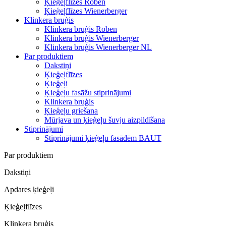
Ķieģeļflīzes Roben
Ķieģeļflīzes Wienerberger
Klinkera bruģis
Klinkera bruģis Roben
Klinkera bruģis Wienerberger
Klinkera bruģis Wienerberger NL
Par produktiem
Dakstiņi
Ķieģeļflīzes
Ķieģeļi
Ķieģeļu fasāžu stiprinājumi
Klinkera bruģis
Ķieģeļu griešana
Mūrjava un ķieģeļu šuvju aizpildīšana
Stiprinājumi
Stiprinājumi ķieģeļu fasādēm BAUT
Par produktiem
Dakstiņi
Apdares ķieģeļi
Ķieģeļflīzes
Klinkera bruģis