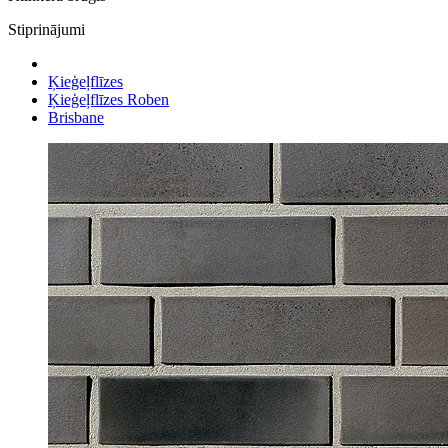
Stiprinājumi
Ķieģeļflīzes
Ķieģeļflīzes Roben
Brisbane