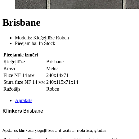
Brisbane
Modelis: Ķieģeļflīze Roben
Pieejamība: In Stock
Pieejamie izmēri
Ķieģeļflīze
Brisbane
Krāsa
Melna
Flīze NF 14 мм
240x14x71
Stūra flīze NF 14 мм
240x115x71x14
Ražotājs
Roben
Apraksts
Klinkers
Brisbane
Apdares klinkera ķieģeļflīzes antracīts ar nokrāsu, gludas