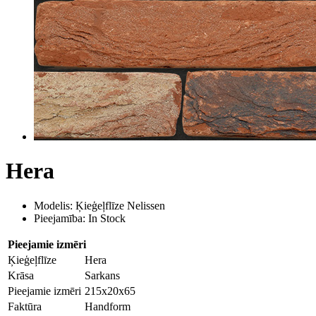
Hera
Modelis: Ķieģeļflīze Nelissen
Pieejamība: In Stock
Pieejamie izmēri
Ķieģeļflīze
Hera
Krāsa
Sarkans
Pieejamie izmēri
215x20x65
Faktūra
Handform