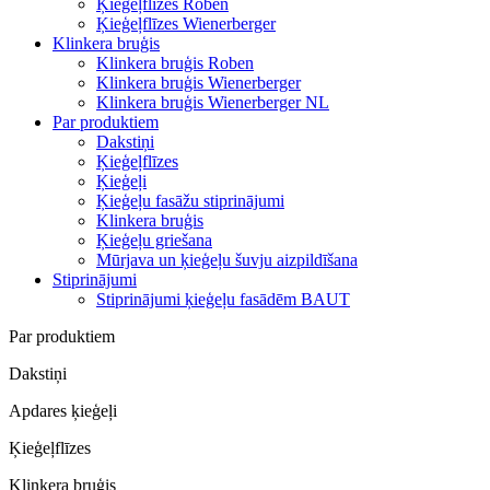
Ķieģeļflīzes Roben
Ķieģeļflīzes Wienerberger
Klinkera bruģis
Klinkera bruģis Roben
Klinkera bruģis Wienerberger
Klinkera bruģis Wienerberger NL
Par produktiem
Dakstiņi
Ķieģeļflīzes
Ķieģeļi
Ķieģeļu fasāžu stiprinājumi
Klinkera bruģis
Ķieģeļu griešana
Mūrjava un ķieģeļu šuvju aizpildīšana
Stiprinājumi
Stiprinājumi ķieģeļu fasādēm BAUT
Par produktiem
Dakstiņi
Apdares ķieģeļi
Ķieģeļflīzes
Klinkera bruģis