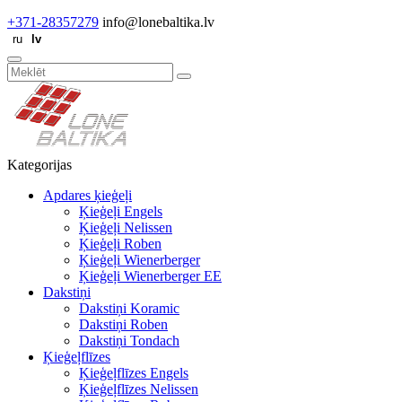
+371-28357279
info@lonebaltika.lv
Kategorijas
Apdares ķieģeļi
Ķieģeļi Engels
Ķieģeļi Nelissen
Ķieģeļi Roben
Ķieģeļi Wienerberger
Ķieģeļi Wienerberger EE
Dakstiņi
Dakstiņi Koramic
Dakstiņi Roben
Dakstiņi Tondach
Ķieģeļflīzes
Ķieģeļflīzes Engels
Ķieģeļflīzes Nelissen