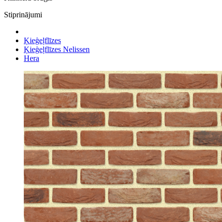
Stiprinājumi
Ķieģeļflīzes
Ķieģeļflīzes Nelissen
Hera