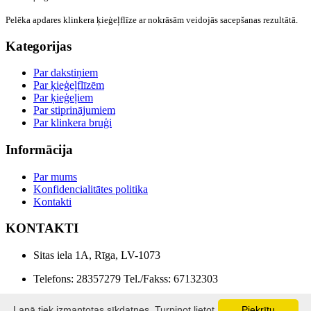
Pelēka
apdares klinkera ķieģeļflīze
ar nokrāsām veidojās sacepšanas rezultātā.
Kategorijas
Par dakstiņiem
Par ķieģeļflīzēm
Par ķieģeļiem
Par stiprinājumiem
Par klinkera bruģi
Informācija
Par mums
Konfidencialitātes politika
Kontakti
KONTAKTI
Sitas iela 1A, Rīga, LV-1073
Telefons: 28357279 Tel./Fakss: 67132303
E-pasts: info@lonebaltika.lv
Lapā tiek izmantotas sīkdatnes. Turpinot lietot
Piekrītu