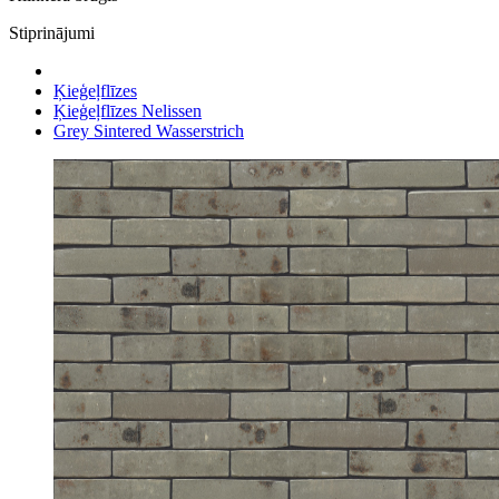
Stiprinājumi
Ķieģeļflīzes
Ķieģeļflīzes Nelissen
Grey Sintered Wasserstrich