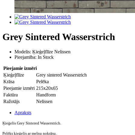
Grey Sintered Wasserstrich
Modelis: Ķieģeļflīze Nelissen
Pieejamība: In Stock
Pieejamie izmēri
Ķieģeļflīze
Grey sintered Wasserstrich
Krāsa
Pelēka
Pieejamie izmēri
215x20x65
Faktūra
Handform
Ražotājs
Nelissen
Apraksts
Ķieģelis Grey Sintered Wasserstrich.
Pelēks ķieģelis ar melnu nokrāsu.