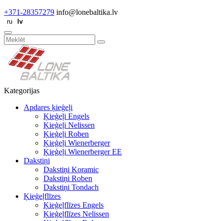
+371-28357279
info@lonebaltika.lv
Kategorijas
Apdares ķieģeļi
Ķieģeļi Engels
Ķieģeļi Nelissen
Ķieģeļi Roben
Ķieģeļi Wienerberger
Ķieģeļi Wienerberger EE
Dakstiņi
Dakstiņi Koramic
Dakstiņi Roben
Dakstiņi Tondach
Ķieģeļflīzes
Ķieģeļflīzes Engels
Ķieģeļflīzes Nelissen