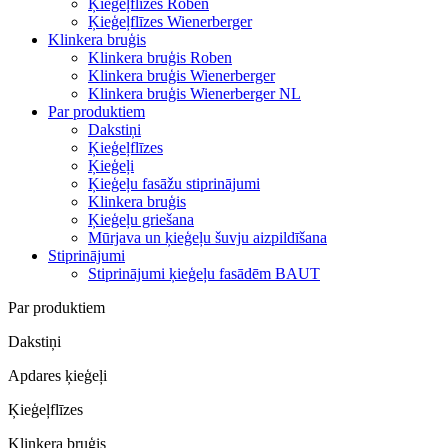
Ķieģeļflīzes Roben
Ķieģeļflīzes Wienerberger
Klinkera bruģis
Klinkera bruģis Roben
Klinkera bruģis Wienerberger
Klinkera bruģis Wienerberger NL
Par produktiem
Dakstiņi
Ķieģeļflīzes
Ķieģeļi
Ķieģeļu fasāžu stiprinājumi
Klinkera bruģis
Ķieģeļu griešana
Mūrjava un ķieģeļu šuvju aizpildīšana
Stiprinājumi
Stiprinājumi ķieģeļu fasādēm BAUT
Par produktiem
Dakstiņi
Apdares ķieģeļi
Ķieģeļflīzes
Klinkera bruģis