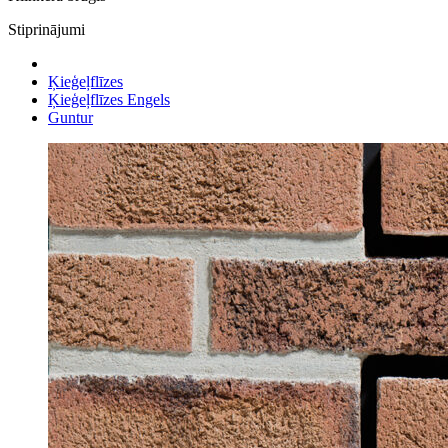
Stiprinājumi
Ķieģeļflīzes
Ķieģeļflīzes Engels
Guntur