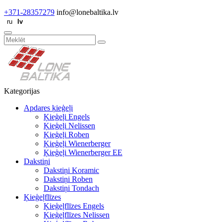
+371-28357279
info@lonebaltika.lv
Kategorijas
Apdares ķieģeļi
Ķieģeļi Engels
Ķieģeļi Nelissen
Ķieģeļi Roben
Ķieģeļi Wienerberger
Ķieģeļi Wienerberger EE
Dakstiņi
Dakstiņi Koramic
Dakstiņi Roben
Dakstiņi Tondach
Ķieģeļflīzes
Ķieģeļflīzes Engels
Ķieģeļflīzes Nelissen