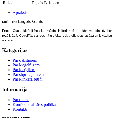
Ražotājs
Engels Baksteen
Apraksts
Engels Guntur.
Ķieģeļflīze
Engels Guntur ķieģeļflīzes, kas ražotas Nīderlandē, a
r rokām veidotas
,dzelteni
rozā krāsā, Ķieģeļflīzes
ar vecinātu efektu, tiek pielietotas fasāžu un
iekštelpu
apdarei.
Kategorijas
Par dakstiņiem
Par ķieģeļflīzēm
Par ķieģeļiem
Par stiprinājumiem
Par klinkera bruģi
Informācija
Par mums
Konfidencialitātes politika
Kontakti