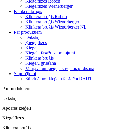
Ķieģeļflīzes Roben
Ķieģeļflīzes Wienerberger
Klinkera bruģis
Klinkera bruģis Roben
Klinkera bruģis Wienerberger
Klinkera bruģis Wienerberger NL
Par produktiem
Dakstiņi
Ķieģeļflīzes
Ķieģeļi
Ķieģeļu fasāžu stiprinājumi
Klinkera bruģis
Ķieģeļu griešana
Mūrjava un ķieģeļu šuvju aizpildīšana
Stiprinājumi
Stiprinājumi ķieģeļu fasādēm BAUT
Par produktiem
Dakstiņi
Apdares ķieģeļi
Ķieģeļflīzes
Klinkera bruģis