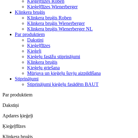
Ķieģeļflīzes Roben
Ķieģeļflīzes Wienerberger
Klinkera bruģis
Klinkera bruģis Roben
Klinkera bruģis Wienerberger
Klinkera bruģis Wienerberger NL
Par produktiem
Dakstiņi
Ķieģeļflīzes
Ķieģeļi
Ķieģeļu fasāžu stiprinājumi
Klinkera bruģis
Ķieģeļu griešana
Mūrjava un ķieģeļu šuvju aizpildīšana
Stiprinājumi
Stiprinājumi ķieģeļu fasādēm BAUT
Par produktiem
Dakstiņi
Apdares ķieģeļi
Ķieģeļflīzes
Klinkera bruģis