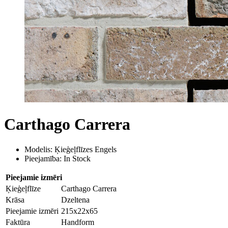
Carthago Сarrera
Modelis: Ķieģeļflīzes Engels
Pieejamība: In Stock
Pieejamie izmēri
Ķieģeļflīze
Carthago Carrera
Krāsa
Dzeltena
Pieejamie izmēri
215x22x65
Faktūra
Handform