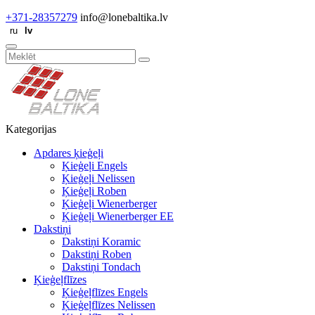
+371-28357279
info@lonebaltika.lv
Kategorijas
Apdares ķieģeļi
Ķieģeļi Engels
Ķieģeļi Nelissen
Ķieģeļi Roben
Ķieģeļi Wienerberger
Ķieģeļi Wienerberger EE
Dakstiņi
Dakstiņi Koramic
Dakstiņi Roben
Dakstiņi Tondach
Ķieģeļflīzes
Ķieģeļflīzes Engels
Ķieģeļflīzes Nelissen