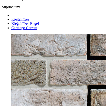
Stiprinājumi
Ķieģeļflīzes
Ķieģeļflīzes Engels
Carthago Сarrera