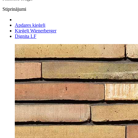
Stiprinājumi
Apdares ķieģeļi
Ķieģeļi Wienerberger
Dignita LF