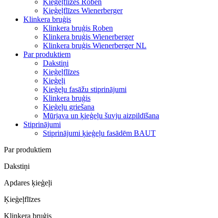
Ķieģeļflīzes Roben
Ķieģeļflīzes Wienerberger
Klinkera bruģis
Klinkera bruģis Roben
Klinkera bruģis Wienerberger
Klinkera bruģis Wienerberger NL
Par produktiem
Dakstiņi
Ķieģeļflīzes
Ķieģeļi
Ķieģeļu fasāžu stiprinājumi
Klinkera bruģis
Ķieģeļu griešana
Mūrjava un ķieģeļu šuvju aizpildīšana
Stiprinājumi
Stiprinājumi ķieģeļu fasādēm BAUT
Par produktiem
Dakstiņi
Apdares ķieģeļi
Ķieģeļflīzes
Klinkera bruģis