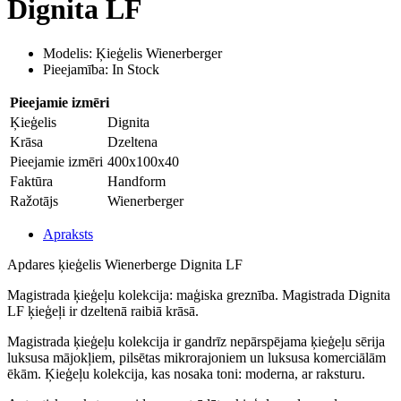
Dignita LF
Modelis: Ķieģelis Wienerberger
Pieejamība: In Stock
Pieejamie izmēri
Ķieģelis
Dignita
Krāsa
Dzeltena
Pieejamie izmēri
400x100x40
Faktūra
Handform
Ražotājs
Wienerberger
Apraksts
Apdares ķieģelis
Wienerberge Dignita LF
Magistrada ķieģeļu kolekcija: maģiska greznība. Magistrada Dignita
LF ķieģeļi ir dzeltenā raibiā krāsā.
Magistrada ķieģeļu kolekcija ir gandrīz nepārspējama ķieģeļu sērija
luksusa mājokļiem, pilsētas mikrorajoniem un luksusa komerciālām
ēkām. Ķieģeļu kolekcija, kas nosaka toni: moderna, ar raksturu.