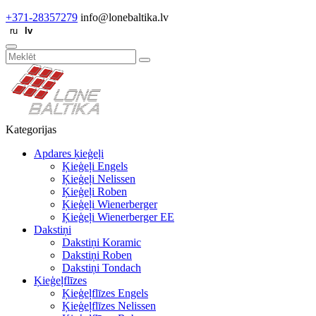
+371-28357279
info@lonebaltika.lv
Kategorijas
Apdares ķieģeļi
Ķieģeļi Engels
Ķieģeļi Nelissen
Ķieģeļi Roben
Ķieģeļi Wienerberger
Ķieģeļi Wienerberger EE
Dakstiņi
Dakstiņi Koramic
Dakstiņi Roben
Dakstiņi Tondach
Ķieģeļflīzes
Ķieģeļflīzes Engels
Ķieģeļflīzes Nelissen