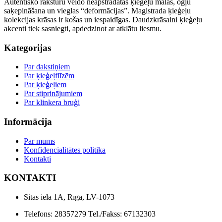
Autentisko raksturu veido neapstrādātas ķieģeļu malas, ogļu
saķepināšana un vieglas “deformācijas”. Magistrada ķieģeļu
kolekcijas krāsas ir košas un iespaidīgas. Daudzkrāsaini ķieģeļu
akcenti tiek sasniegti, apdedzinot ar atklātu liesmu.
Kategorijas
Par dakstiņiem
Par ķieģeļflīzēm
Par ķieģeļiem
Par stiprinājumiem
Par klinkera bruģi
Informācija
Par mums
Konfidencialitātes politika
Kontakti
KONTAKTI
Sitas iela 1A, Rīga, LV-1073
Telefons: 28357279 Tel./Fakss: 67132303