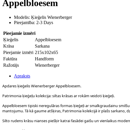
Appelbloesem
Modelis: Ķieģelis Wienerberger
Pieejamība: 2-3 Days
Pieejamie izmēri
Ķieģelis
Appelbloesem
Krāsa
Sarkana
Pieejamie izmēri
215x102x65
Faktūra
Handform
Ražotājs
Wienerberger
Apraksts
Apdares ķieģelis Wienerberger Appelbloesem.
Patrimonia ķieģeļu kolekcija: siltas krāsas ar rokām veidoti ķieģeļi.
Appelbloesem tipiski neregulāras formas ķieģeļi ar smalkgraudainu smilšu v
mantojumu. Tā kā gaume atšķiras, Patrimonia kolekcijā ir plašs sarkano, d
Silto rudens krāsu nianses piešķir katrai fasādei gaišu un vienlaikus modern