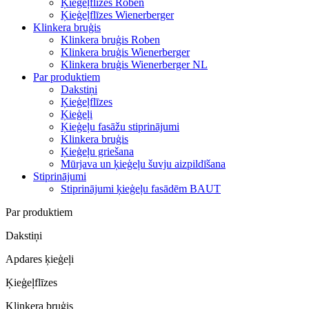
Ķieģeļflīzes Roben
Ķieģeļflīzes Wienerberger
Klinkera bruģis
Klinkera bruģis Roben
Klinkera bruģis Wienerberger
Klinkera bruģis Wienerberger NL
Par produktiem
Dakstiņi
Ķieģeļflīzes
Ķieģeļi
Ķieģeļu fasāžu stiprinājumi
Klinkera bruģis
Ķieģeļu griešana
Mūrjava un ķieģeļu šuvju aizpildīšana
Stiprinājumi
Stiprinājumi ķieģeļu fasādēm BAUT
Par produktiem
Dakstiņi
Apdares ķieģeļi
Ķieģeļflīzes
Klinkera bruģis