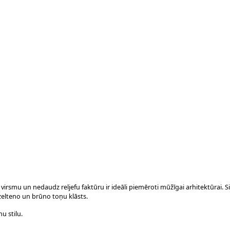
irsmu un nedaudz reljefu faktūru ir ideāli piemēroti mūžīgai arhitektūrai. 
zelteno un brūno toņu klāsts.
u stilu.