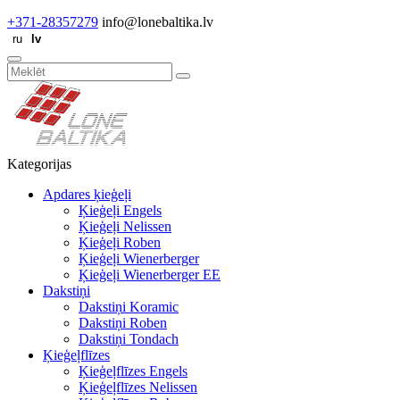
+371-28357279
info@lonebaltika.lv
Kategorijas
Apdares ķieģeļi
Ķieģeļi Engels
Ķieģeļi Nelissen
Ķieģeļi Roben
Ķieģeļi Wienerberger
Ķieģeļi Wienerberger EE
Dakstiņi
Dakstiņi Koramic
Dakstiņi Roben
Dakstiņi Tondach
Ķieģeļflīzes
Ķieģeļflīzes Engels
Ķieģeļflīzes Nelissen