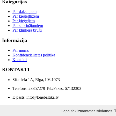
Kategorijas
Par dakstiņiem
Par ķieģeļflīzēm
Par ķieģeļiem
Par stiprinājumiem
Par klinkera bruģi
Informācija
Par mums
Konfidencialitātes politika
Kontakti
KONTAKTI
Sitas iela 1A, Rīga, LV-1073
Telefons: 28357279 Tel./Fakss: 67132303
E-pasts: info@lonebaltika.lv
LONE BALTIKA © 2026
Lapā tiek izmantotas sīkdatnes. Tu