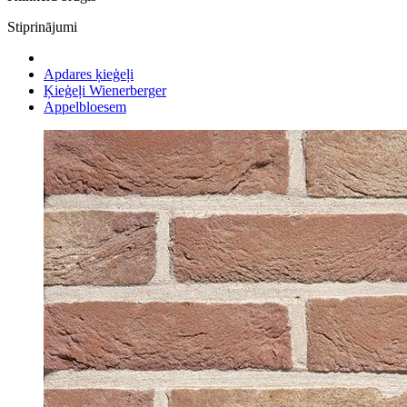
Stiprinājumi
Apdares ķieģeļi
Ķieģeļi Wienerberger
Appelbloesem