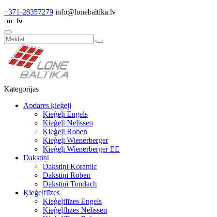
+371-28357279
info@lonebaltika.lv
Kategorijas
Apdares ķieģeļi
Ķieģeļi Engels
Ķieģeļi Nelissen
Ķieģeļi Roben
Ķieģeļi Wienerberger
Ķieģeļi Wienerberger EE
Dakstiņi
Dakstiņi Koramic
Dakstiņi Roben
Dakstiņi Tondach
Ķieģeļflīzes
Ķieģeļflīzes Engels
Ķieģeļflīzes Nelissen