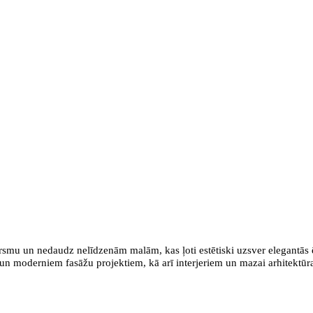
rsmu un nedaudz nelīdzenām malām, kas ļoti estētiski uzsver elegantās ē
 un moderniem fasāžu projektiem, kā arī interjeriem un mazai arhitektūra