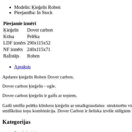
Modelis: Ķieģelis Roben
Pieejamība: In Stock
Pieejamie izmēri
Ķieģelis
Dover carbon
Krāsa
Pelēka
LDF izmērs
290x115x52
NF izmērs
240x115x71
Ražotājs
Roben
Apraksts
Apdares ķieģelis Roben Dover carbon.
Dover carbon ķieģelis - ogle.
Dover carbon ķieģelis ir gaišs ar toņiem.
Gaiši smilšu pelēks klinkera ķieģelis ar smalkgraudainu strukturētu vi
smilškrāsu toņu kombinācija. Dover Carbon ir lieliska izvēle stilīgiem
Kategorijas