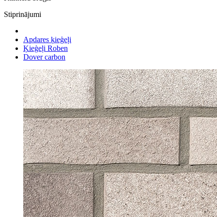
Stiprinājumi
Apdares ķieģeļi
Ķieģeļi Roben
Dover carbon