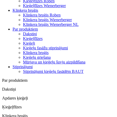
Ķieģeļflīzes Roben
Ķieģeļflīzes Wienerberger
Klinkera bruģis
Klinkera bruģis Roben
Klinkera bruģis Wienerberger
Klinkera bruģis Wienerberger NL
Par produktiem
Dakstiņi
Ķieģeļflīzes
Ķieģeļi
Ķieģeļu fasāžu stiprinājumi
Klinkera bruģis
Ķieģeļu griešana
Mūrjava un ķieģeļu šuvju aizpildīšana
Stiprinājumi
Stiprinājumi ķieģeļu fasādēm BAUT
Par produktiem
Dakstiņi
Apdares ķieģeļi
Ķieģeļflīzes
Klinkera bruģis