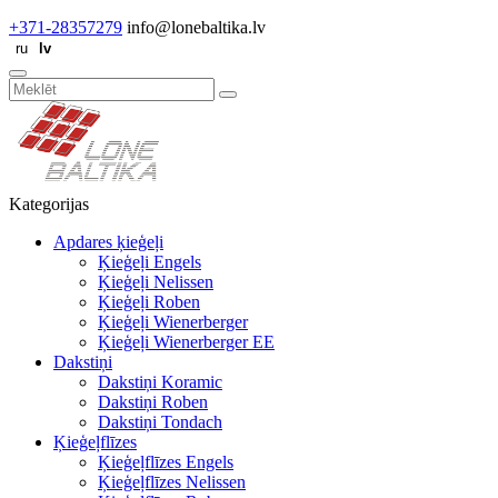
+371-28357279
info@lonebaltika.lv
Kategorijas
Apdares ķieģeļi
Ķieģeļi Engels
Ķieģeļi Nelissen
Ķieģeļi Roben
Ķieģeļi Wienerberger
Ķieģeļi Wienerberger EE
Dakstiņi
Dakstiņi Koramic
Dakstiņi Roben
Dakstiņi Tondach
Ķieģeļflīzes
Ķieģeļflīzes Engels
Ķieģeļflīzes Nelissen