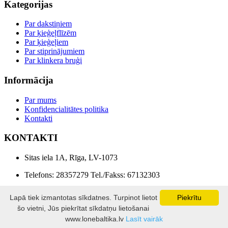
Kategorijas
Par dakstiņiem
Par ķieģeļflīzēm
Par ķieģeļiem
Par stiprinājumiem
Par klinkera bruģi
Informācija
Par mums
Konfidencialitātes politika
Kontakti
KONTAKTI
Sitas iela 1A, Rīga, LV-1073
Telefons: 28357279 Tel./Fakss: 67132303
E-pasts: info@lonebaltika.lv
Lapā tiek izmantotas sīkdatnes. Turpinot lietot
Piekrītu
šo vietni, Jūs piekrītat sīkdatņu lietošanai
LONE BALTIKA © 2026
www.lonebaltika.lv
Lasīt vairāk