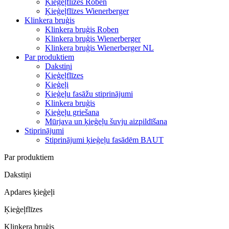
Ķieģeļflīzes Roben
Ķieģeļflīzes Wienerberger
Klinkera bruģis
Klinkera bruģis Roben
Klinkera bruģis Wienerberger
Klinkera bruģis Wienerberger NL
Par produktiem
Dakstiņi
Ķieģeļflīzes
Ķieģeļi
Ķieģeļu fasāžu stiprinājumi
Klinkera bruģis
Ķieģeļu griešana
Mūrjava un ķieģeļu šuvju aizpildīšana
Stiprinājumi
Stiprinājumi ķieģeļu fasādēm BAUT
Par produktiem
Dakstiņi
Apdares ķieģeļi
Ķieģeļflīzes
Klinkera bruģis