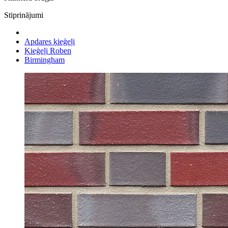
Stiprinājumi
Apdares ķieģeļi
Ķieģeļi Roben
Birmingham