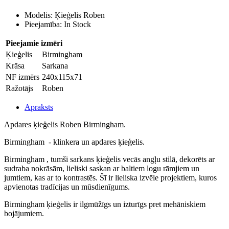
Modelis: Ķieģelis Roben
Pieejamība: In Stock
Pieejamie izmēri
Ķieģelis
Birmingham
Krāsa
Sarkana
NF izmērs
240x115x71
Ražotājs
Roben
Apraksts
Apdares ķieģelis Roben Birmingham.
Birmingham - klinkera un apdares ķieģelis.
Birmingham , tumši sarkans ķieģelis vecās angļu stilā, dekorēts ar
sudraba nokrāsām, lieliski saskan ar baltiem logu rāmjiem un
jumtiem, kas ar to kontrastēs. Šī ir lieliska izvēle projektiem, kuros
apvienotas tradīcijas un mūsdienīgums.
Birmingham ķieģelis ir ilgmūžīgs un izturīgs pret mehāniskiem
bojājumiem.