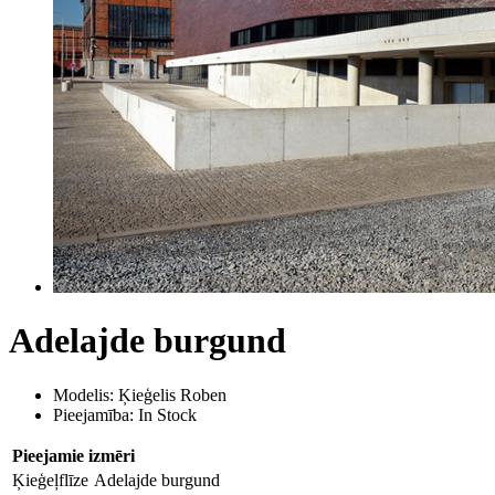
Adelajde burgund
Modelis: Ķieģelis Roben
Pieejamība: In Stock
Pieejamie izmēri
Ķieģeļflīze
Adelajde burgund