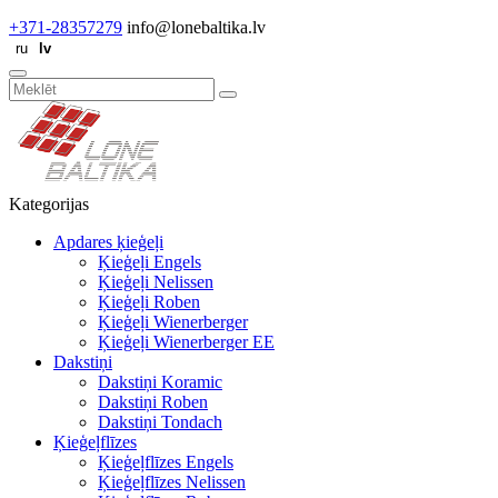
+371-28357279
info@lonebaltika.lv
Kategorijas
Apdares ķieģeļi
Ķieģeļi Engels
Ķieģeļi Nelissen
Ķieģeļi Roben
Ķieģeļi Wienerberger
Ķieģeļi Wienerberger EE
Dakstiņi
Dakstiņi Koramic
Dakstiņi Roben
Dakstiņi Tondach
Ķieģeļflīzes
Ķieģeļflīzes Engels
Ķieģeļflīzes Nelissen