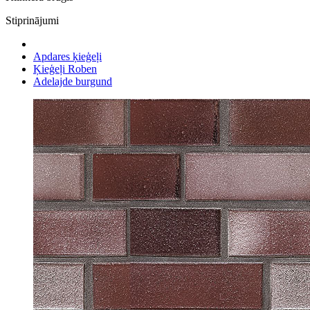
Stiprinājumi
Apdares ķieģeļi
Ķieģeļi Roben
Adelajde burgund