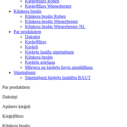
Ķieģeļflīzes Roben
Ķieģeļflīzes Wienerberger
Klinkera bruģis
Klinkera bruģis Roben
Klinkera bruģis Wienerberger
Klinkera bruģis Wienerberger NL
Par produktiem
Dakstiņi
Ķieģeļflīzes
Ķieģeļi
Ķieģeļu fasāžu stiprinājumi
Klinkera bruģis
Ķieģeļu griešana
Mūrjava un ķieģeļu šuvju aizpildīšana
Stiprinājumi
Stiprinājumi ķieģeļu fasādēm BAUT
Par produktiem
Dakstiņi
Apdares ķieģeļi
Ķieģeļflīzes
Klinkera bruģis