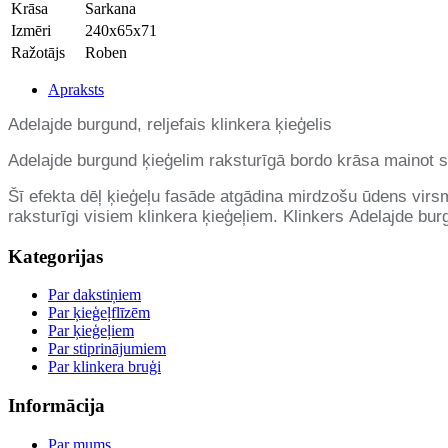
Krāsa
Sarkana
Izmēri
240x65x71
Ražotājs
Roben
Apraksts
Adelajde burgund
,
reljefais
klinkera ķieģelis
Adelajde burgund ķieģelim r
aksturīgā bordo krāsa mainot s
Šī efekta dēļ ķieģeļu fasāde atgādina mirdzošu ūdens virsmu
raksturīgi visiem klinkera ķieģeļiem. Klinkers
Adelajde bur
Kategorijas
Par dakstiņiem
Par ķieģeļflīzēm
Par ķieģeļiem
Par stiprinājumiem
Par klinkera bruģi
Informācija
Par mums