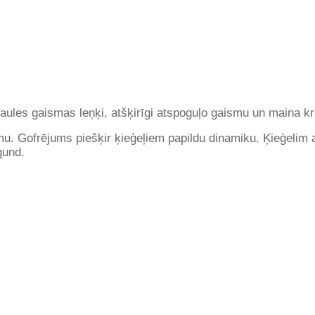
aules gaismas leņķi, atšķirīgi atspoguļo gaismu un maina k
. Gofrējums piešķir ķieģeļiem papildu dinamiku. Ķieģelim ar o
gund.