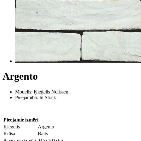
Argento
Modelis: Ķieģelis Nelissen
Pieejamība: In Stock
Pieejamie izmēri
Ķieģelis
Argento
Krāsa
Balts
Pieejamie izmēri
215x102x65