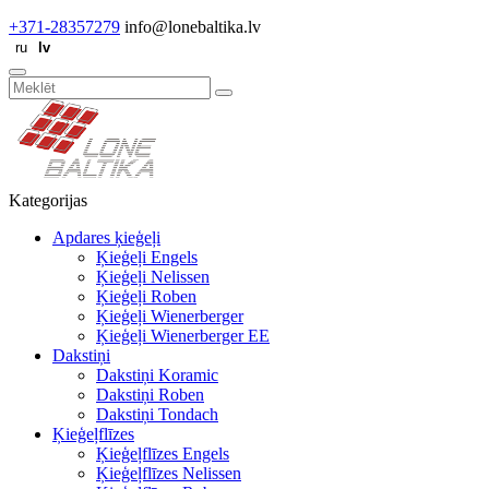
+371-28357279
info@lonebaltika.lv
Kategorijas
Apdares ķieģeļi
Ķieģeļi Engels
Ķieģeļi Nelissen
Ķieģeļi Roben
Ķieģeļi Wienerberger
Ķieģeļi Wienerberger EE
Dakstiņi
Dakstiņi Koramic
Dakstiņi Roben
Dakstiņi Tondach
Ķieģeļflīzes
Ķieģeļflīzes Engels
Ķieģeļflīzes Nelissen