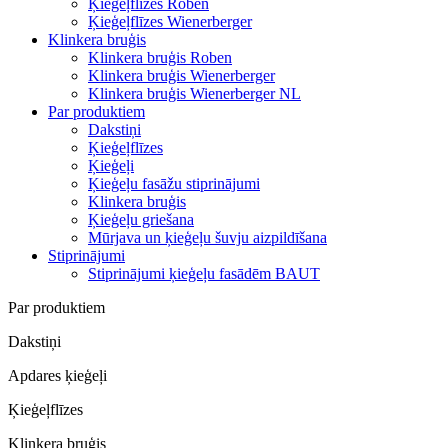
Ķieģeļflīzes Roben
Ķieģeļflīzes Wienerberger
Klinkera bruģis
Klinkera bruģis Roben
Klinkera bruģis Wienerberger
Klinkera bruģis Wienerberger NL
Par produktiem
Dakstiņi
Ķieģeļflīzes
Ķieģeļi
Ķieģeļu fasāžu stiprinājumi
Klinkera bruģis
Ķieģeļu griešana
Mūrjava un ķieģeļu šuvju aizpildīšana
Stiprinājumi
Stiprinājumi ķieģeļu fasādēm BAUT
Par produktiem
Dakstiņi
Apdares ķieģeļi
Ķieģeļflīzes
Klinkera bruģis