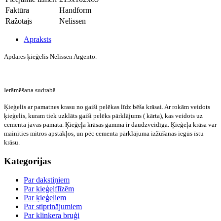
Faktūra
Handform
Ražotājs
Nelissen
Apraksts
Apdares ķieģelis Nelissen Argento.
Ierāmēšana sudrabā.
Ķieģelis ar pamatnes krasu no gaiši pelēkas līdz bēša krāsai. Ar
rokām veidots
ķieģelis, kuram tiek uzklāts gaiši pelēks pārklājums ( kārta), kas veidots uz
cementa javas pamata. Ķieģeļa krāsas gamma ir daudzveidīga.
Ķieģeļa k
rāsa var
mainīties mitros apstākļos, un pēc cementa pārklājuma izžūšanas iegūs īstu
krāsu.
Kategorijas
Par dakstiņiem
Par ķieģeļflīzēm
Par ķieģeļiem
Par stiprinājumiem
Par klinkera bruģi