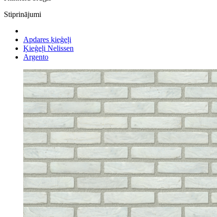
Stiprinājumi
Apdares ķieģeļi
Ķieģeļi Nelissen
Argento