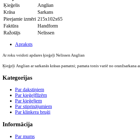
Ķieģelis
Anglian
Krāsa
Sarkans
Pieejamie izmēri
215x102x65
Faktūra
Handform
Ražotājs
Nelissen
Apraksts
Ar roku veidoti apdares ķieģeļi Nelissen Anglian
Ķieģeļi
Anglian
ar sarkanās krāsas pamatni; pamata tonis variē no oranžsarkana a
Kategorijas
Par dakstiņiem
Par ķieģeļflīzēm
Par ķieģeļiem
Par stiprinājumiem
Par klinkera bruģi
Informācija
Par mums