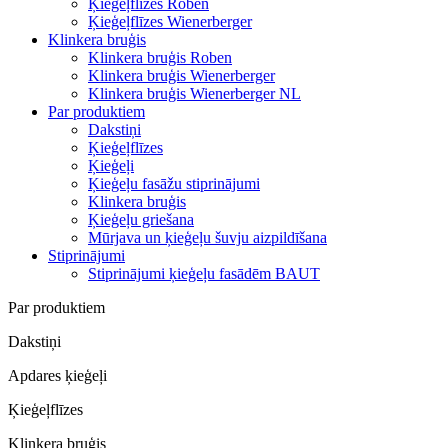
Ķieģeļflīzes Roben
Ķieģeļflīzes Wienerberger
Klinkera bruģis
Klinkera bruģis Roben
Klinkera bruģis Wienerberger
Klinkera bruģis Wienerberger NL
Par produktiem
Dakstiņi
Ķieģeļflīzes
Ķieģeļi
Ķieģeļu fasāžu stiprinājumi
Klinkera bruģis
Ķieģeļu griešana
Mūrjava un ķieģeļu šuvju aizpildīšana
Stiprinājumi
Stiprinājumi ķieģeļu fasādēm BAUT
Par produktiem
Dakstiņi
Apdares ķieģeļi
Ķieģeļflīzes
Klinkera bruģis