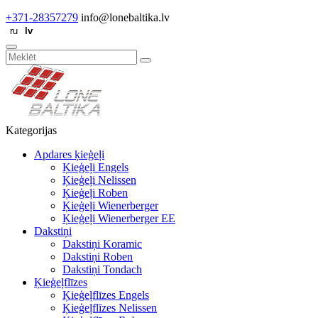
+371-28357279
info@lonebaltika.lv
Kategorijas
Apdares ķieģeļi
Ķieģeļi Engels
Ķieģeļi Nelissen
Ķieģeļi Roben
Ķieģeļi Wienerberger
Ķieģeļi Wienerberger EE
Dakstiņi
Dakstiņi Koramic
Dakstiņi Roben
Dakstiņi Tondach
Ķieģeļflīzes
Ķieģeļflīzes Engels
Ķieģeļflīzes Nelissen