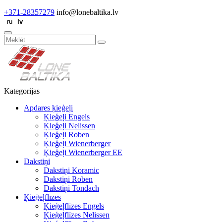
+371-28357279
info@lonebaltika.lv
Kategorijas
Apdares ķieģeļi
Ķieģeļi Engels
Ķieģeļi Nelissen
Ķieģeļi Roben
Ķieģeļi Wienerberger
Ķieģeļi Wienerberger EE
Dakstiņi
Dakstiņi Koramic
Dakstiņi Roben
Dakstiņi Tondach
Ķieģeļflīzes
Ķieģeļflīzes Engels
Ķieģeļflīzes Nelissen