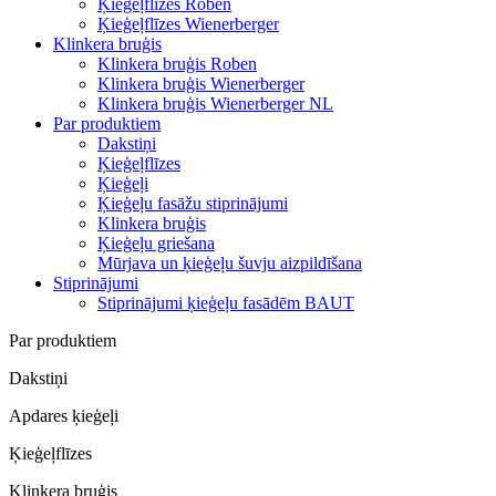
Ķieģeļflīzes Roben
Ķieģeļflīzes Wienerberger
Klinkera bruģis
Klinkera bruģis Roben
Klinkera bruģis Wienerberger
Klinkera bruģis Wienerberger NL
Par produktiem
Dakstiņi
Ķieģeļflīzes
Ķieģeļi
Ķieģeļu fasāžu stiprinājumi
Klinkera bruģis
Ķieģeļu griešana
Mūrjava un ķieģeļu šuvju aizpildīšana
Stiprinājumi
Stiprinājumi ķieģeļu fasādēm BAUT
Par produktiem
Dakstiņi
Apdares ķieģeļi
Ķieģeļflīzes
Klinkera bruģis