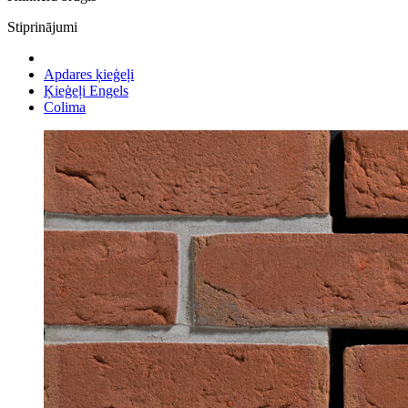
Stiprinājumi
Apdares ķieģeļi
Ķieģeļi Engels
Colima