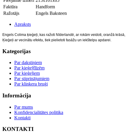
Pieejamie izmēri
215x101x65
Faktūra
Handform
Ražotājs
Engels Baksteen
Apraksts
Engels Colima ķieģeļi, kas ražoti Nīderlandē, a
r rokām veidot
i
, oranžā
krāsā,
Ķieģeļ
i ar vecinātu efektu, tiek pielietoti fasāžu un
iekštelpu apdarei.
Kategorijas
Par dakstiņiem
Par ķieģeļflīzēm
Par ķieģeļiem
Par stiprinājumiem
Par klinkera bruģi
Informācija
Par mums
Konfidencialitātes politika
Kontakti
KONTAKTI