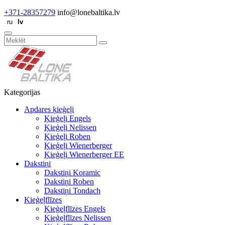
+371-28357279
info@lonebaltika.lv
Kategorijas
Apdares ķieģeļi
Ķieģeļi Engels
Ķieģeļi Nelissen
Ķieģeļi Roben
Ķieģeļi Wienerberger
Ķieģeļi Wienerberger EE
Dakstiņi
Dakstiņi Koramic
Dakstiņi Roben
Dakstiņi Tondach
Ķieģeļflīzes
Ķieģeļflīzes Engels
Ķieģeļflīzes Nelissen