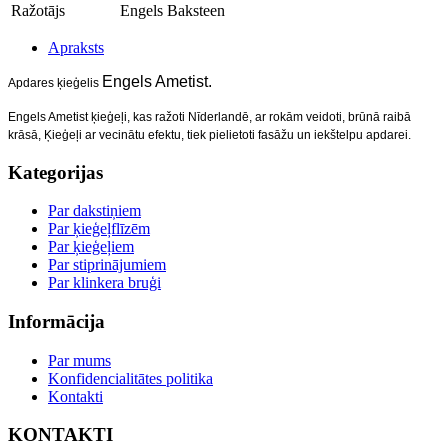
Ražotājs
Engels Baksteen
Apraksts
Engels Ametist.
Apdares ķieģelis
Engels Ametist ķieģeļi, kas ražoti Nīderlandē, a
r rokām veidot
i
, brūnā raibā
krāsā, Ķieģeļ
i ar vecinātu efektu, tiek pielietoti fasāžu un
iekštelpu apdarei.
Kategorijas
Par dakstiņiem
Par ķieģeļflīzēm
Par ķieģeļiem
Par stiprinājumiem
Par klinkera bruģi
Informācija
Par mums
Konfidencialitātes politika
Kontakti
KONTAKTI