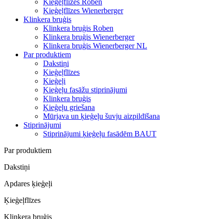
Ķieģeļflīzes Roben
Ķieģeļflīzes Wienerberger
Klinkera bruģis
Klinkera bruģis Roben
Klinkera bruģis Wienerberger
Klinkera bruģis Wienerberger NL
Par produktiem
Dakstiņi
Ķieģeļflīzes
Ķieģeļi
Ķieģeļu fasāžu stiprinājumi
Klinkera bruģis
Ķieģeļu griešana
Mūrjava un ķieģeļu šuvju aizpildīšana
Stiprinājumi
Stiprinājumi ķieģeļu fasādēm BAUT
Par produktiem
Dakstiņi
Apdares ķieģeļi
Ķieģeļflīzes
Klinkera bruģis