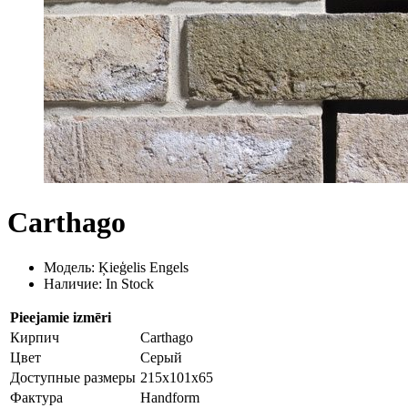
Carthago
Модель: Ķieģelis Engels
Наличие: In Stock
Pieejamie izmēri
Кирпич
Carthago
Цвет
Серый
Доступные размеры
215x101x65
Фактура
Handform